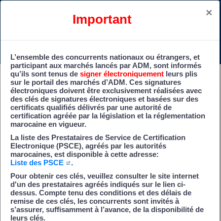
×
Important
Samedi 8 Août 2026 02:05
S'identifier
L’ensemble des concurrents nationaux ou étrangers, et
participant aux marchés lancés par ADM, sont informés
qu’ils sont tenus de
signer électroniquement
leurs plis
sur le portail des marchés d’ADM. Ces signatures
Portail des marchés d'ADM
électroniques doivent être exclusivement réalisées avec
des clés de signatures électroniques et basées sur des
certificats qualifiés délivrés par une autorité de
Cette Plate-forme de
certification agréée par la législation et la réglementation
dématérialisation des marchés
marocaine en vigueur.
d’ADM permet de :
La liste des Prestataires de Service de Certification
Electronique (PSCE), agréés par les autorités
marocaines, est disponible à cette adresse:
Vous inscrire dans la base fournisseur et
Liste des PSCE
.
renseigner vos informations juridiques et
commerciales.
Pour obtenir ces clés, veuillez consulter le site internet
d'un des prestataires agréés indiqués sur le lien ci-
dessus. Compte tenu des conditions et des délais de
Rechercher et consulter les annonces
remise de ces clés, les concurrents sont invités à
d'information, de consultation, d'attribution
s’assurer, suffisamment à l’avance, de la disponibilité de
leurs clés.