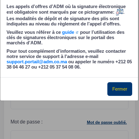
Télécharger les Dossiers de Consultation
Les appels d’offres d’ADM où la signature électronique
(DC)
est obligatoire sont marqués par ce pictogramme:
.
Les modalités de dépôt et de signature des plis sont
Répondre sous forme électronique aux
indiquées au niveau du règlement de l’appel d’offres.
consultations
Veuillez vous référer à ce
guide
pour l’utilisation des
clés de signatures électroniques sur le portail des
Disposer d’un espace d’échange et de
marchés d’ADM.
stockage de documents
Pour tout complément d’information, veuillez contacter
notre service de support à l'adresse e-mail
support.portail@adm.co.ma
ou appeler le numéro +212 05
Identifiez-vous !
38 04 46 27 ou +212 05 37 54 08 06.
Nouvel utilisateur?
Créer un compte
Login :
Fermer
Mot de passe :
Mot de passe oublié.