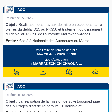
AOO
Référence :
56/26/S
Objet :
Réalisation des travaux de mise en place des barre-
pierres du déblai D15 au PK350 et traitement du glissement
du déblai au PK356 de l'autoroute Marrakech-Agadir
Entité :
Société Nationale des Autoroutes du Maroc
Date limite de remise des plis
Mer 26 Aoû 2026
11:00
Lieu d'exécution
MARRAKECH
CHICHAOUA
...
AOO
Référence :
66/26/S
Objet :
La réalisation de la mission de suivi topographique
des ouvrages d’art de l’autoroute El Jadida-Safi